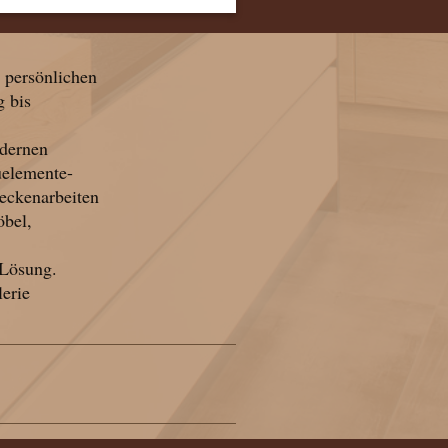
r persönlichen
 bis
odernen
uelemente-
eckenarbeiten
öbel,
 Lösung.
lerie