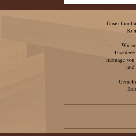
Unser familiä
Kun
Wir er
Tischlere
montage von 
und 
Gemeins
Beis