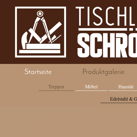
Startseite
Produktgalerie
Treppen
Möbel
Haustür
Edelstahl & G