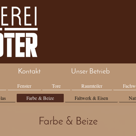
Kontakt
Unser Betrieb
Fenster
Tore
Raumteiler
Fachw
las
Farbe & Beize
Faltwerk & Eisen
Nat
Farbe & Beize